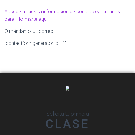
Accede a nuestra información de contacto y llámanos
para informarte aquí.
O mándanos un correo:
[contactformgenerator id=”1″]
Solicita tu primera
CLASE