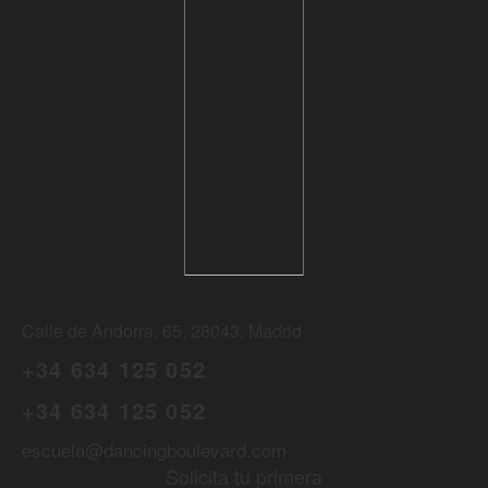
Calle de Andorra, 65, 28043, Madrid
+34 634 125 052
+34 634 125 052
escuela@dancingboulevard.com
Solicita tu primera