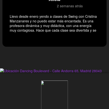
2 semanas atrás
Llevo desde enero yendo a clases de Swing con Cristina
Manzanares y no puedo estar más encantada. Es una
profesora dinámica y muy didáctica, con una energía
muy contagiosa. Hace que cada clase sea divertida y se
respire siempre muy buen ambiente. Siempre salgo
sonriendo y con las pilas recargadas. Además,
promueve mucho el swing y de vez en cuando nos da
unas pinceladas históricas muy interesantes y nos
comparte todo lo relacionado con este maravilloso baile
y comunidad. Recomiendo muchísimo sus clases,
talleres y eventos. ¡Es maravillosa! ¡Una profesora de
10!