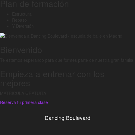
Plan de formación
Estructura
Repaso
Y Diversión
Bienvenido
Te estamos esperando para que formes parte de nuestra gran familia
Empieza a entrenar con los
mejores
MATRICULA GRATUITA
Reserva tu primera clase
Dancing Boulevard