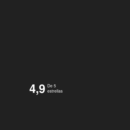
4,9
De 5
estrellas