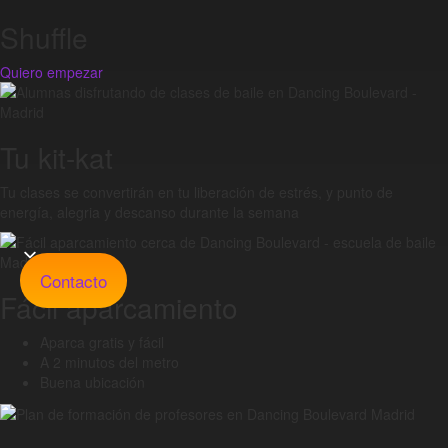
Shuffle
Quiero empezar
Tu kit-kat
Tu clases se convertirán en tu liberación de estrés, y punto de
energía, alegria y descanso durante la semana
Contacto
Fácil aparcamiento
Aparca gratis y fácil
A 2 minutos del metro
Buena ubicación