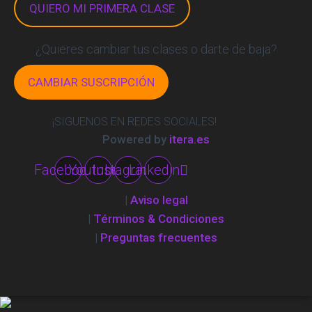
QUIERO MI PRIMERA CLASE
¿Quieres cambiar tus clases o darte de baja?
CAMBIAR SUSCRIPCIÓN
¡SIGUENOS EN REDES SOCIALES!
Powered by
itera.es
Facebook
Youtube
Instagram
Linkedin
|
Aviso legal
|
Términos & Condiciones
|
Preguntas frecuentes