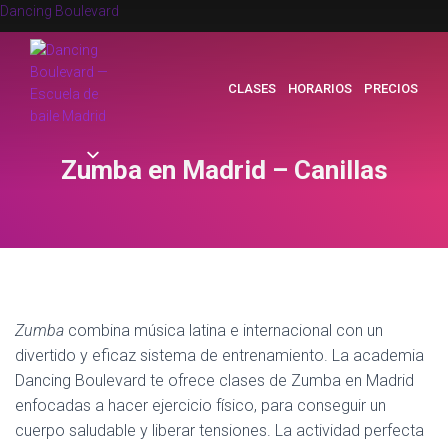
Dancing Boulevard
CLASES
HORARIOS
PRECIOS
Zumba en Madrid – Canillas
Zumba
combina música latina e internacional con un
divertido y eficaz sistema de entrenamiento. La academia
Dancing Boulevard te ofrece clases de Zumba en Madrid
enfocadas a hacer ejercicio físico, para conseguir un
cuerpo saludable y liberar tensiones. La actividad perfecta