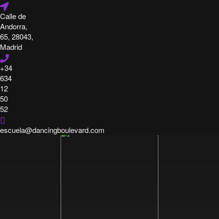
Calle de
Andorra,
desarrollo infantil
65, 28043,
Madrid
+34
CLASES
HORARIOS
PRECIOS
¿Cuál es la mejor edad para
634
12
empezar a bailar?
50
52
Por
Dancing Boulevard
, hace
4 años
febrero 16, 2022
escuela@dancingboulevard.com