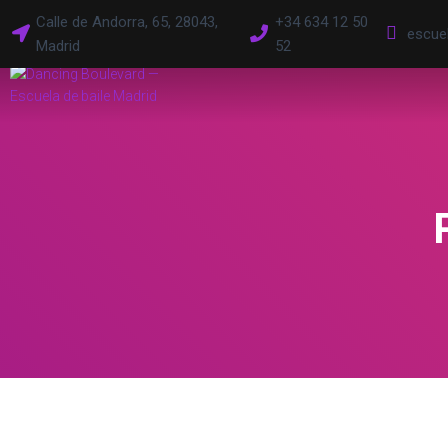
Calle de Andorra, 65, 28043,
+34 634 12 50
escue
Madrid
52