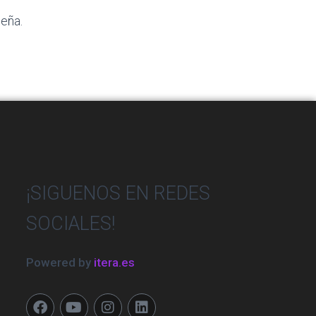
seña.
¡SIGUENOS EN REDES
SOCIALES!
Powered by
itera.es