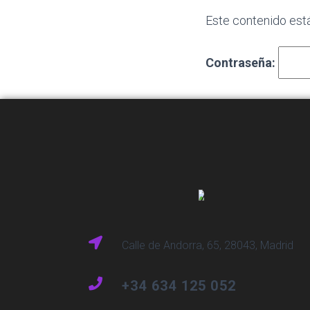
Este contenido está
Contraseña:
Calle de Andorra, 65, 28043, Madrid
+34 634 125 052