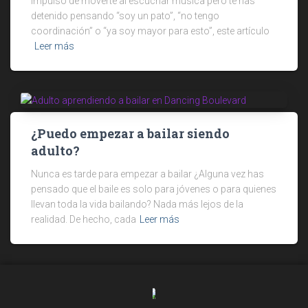
impulso de moverte al escuchar música pero te has
detenido pensando “soy un pato”, “no tengo
coordinación” o “ya soy mayor para esto”, este artículo
Leer más
¿Puedo empezar a bailar siendo
adulto?
Nunca es tarde para empezar a bailar ¿Alguna vez has
pensado que el baile es solo para jóvenes o para quienes
llevan toda la vida bailando? Nada más lejos de la
realidad. De hecho, cada
Leer más