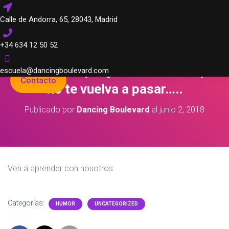
Calle de Andorra, 65, 28043, Madrid
+34 634 12 50 52
¿Odias si te preguntan bailas? que
escuela@dancingboulevard.com
Contacto
no te vuelva a pasar…..
Publicado por
Dancing Boulevard
el
junio 2, 2018
Ven a aprender con nosotros
Categorías:
HUMOR
UNCATEGORIZED