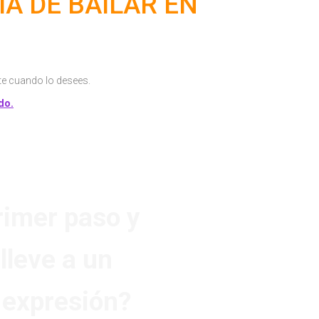
A DE BAILAR EN
arte cuando lo desees.
do.
primer paso y
lleve a un
y expresión?