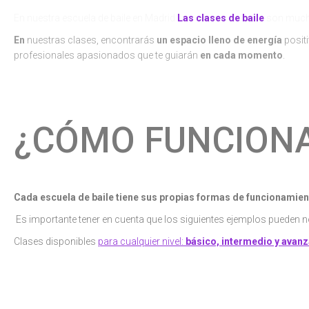
En nuestra escuela de baile en Madrid
Las clases de baile
son much
En
nuestras clases, encontrarás
un espacio lleno de energía
posit
profesionales apasionados que te guiarán
en cada momento
.
No im
experiencia previa,
nuestras clases
están diseñadas para adaptarse a tod
¿CÓMO FUNCION
Cada escuela de baile tiene sus propias formas de funcionamient
Es importante tener en cuenta que los siguientes ejemplos pueden no
Clases disponibles
para cualquier nivel:
básico, intermedio y avan
Pagar un bono con el cual puedes asistir cualquier día que quier
quieras”
.