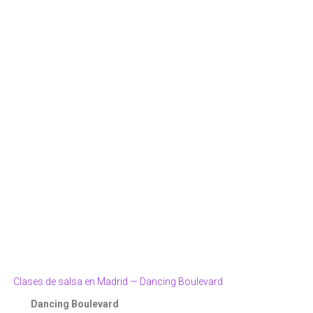
amarla para otro día
.
eguras que todas las clases por las que pagaste sean
utilizadas y no se
versas disciplinas
. Esto puede ayudarte a descubrir nuevos estilos
asistir a una clase programada,
la opción de recuperación te permite
Dancing Boulevard