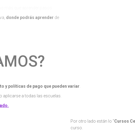
o más que aprender pasos…
iva,
donde podrás
aprender
de
porta si eres principiante o tienes
os los niveles.
AMOS?
o y políticas de pago que pueden variar
.
 aplicarse a todas las escuelas.
zado.
as a clases ”
Bono ven cuando
Por otro lado están lo ”
Cursos Ce
curso.