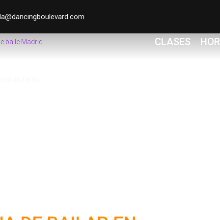
la@dancingboulevard.com
CLASES
HOR
e disfrutarás