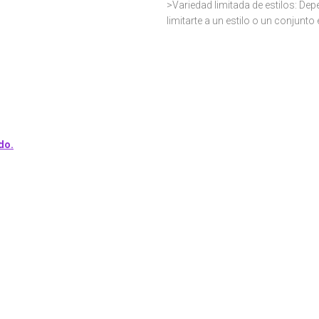
>Variedad limitada de estilos: De
limitarte a un estilo o un conjunto
 EN DANCING BOU
do.
stra escuela de baile en Ma
con las maravillosas ventaja
días distintos y probar otros