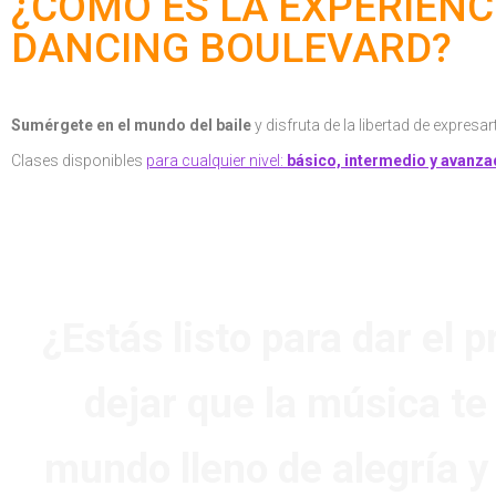
¿CÓMO ES LA EXPERIENCI
DANCING BOULEVARD?
Sumérgete en el mundo del baile
y disfruta de la libertad de expres
Clases disponibles
para cualquier nivel:
básico, intermedio y avanza
¿Estás listo para dar el 
dejar que la música te 
mundo lleno de alegría 