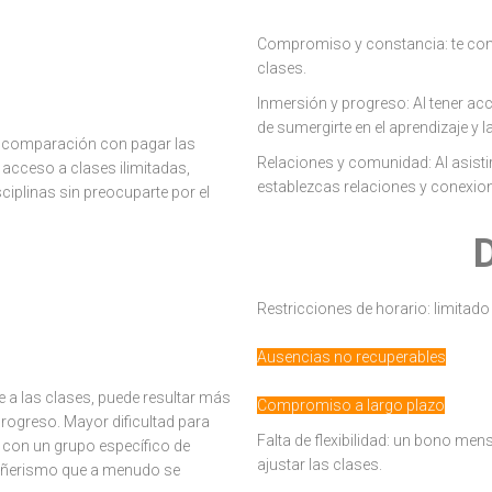
Compromiso y constancia: te comp
clases.
nes la libertad de elegir los
Inmersión y progreso: Al tener acc
de sumergirte en el aprendizaje y la
 comparación con pagar las
Relaciones y comunidad: Al asisti
 acceso a clases ilimitadas,
establezcas relaciones y conexio
sciplinas sin preocuparte por el
S:
Restricciones de horario: limitado
 es posible que te resulte más
Ausencias no recuperables
 a las clases, puede resultar más
Compromiso a largo plazo
rogreso. Mayor dificultad para
Falta de flexibilidad: un bono men
r con un grupo específico de
ajustar las clases.
pañerismo que a menudo se