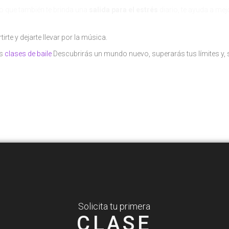
no que también te brinda una
salida para el estrés
diario, te ayuda a mej
ertirte y dejarte llevar por la música.
as
clases de baile
Descubrirás un mundo nuevo, superarás tus límites y, 
¡Siguenos en nuestras redes sociales!
Solicita tu primera
CLASE