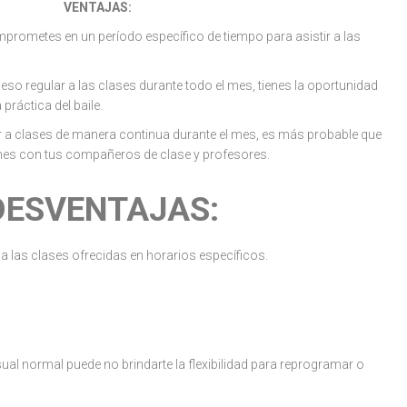
VENTAJAS:
rometes en un período específico de tiempo para asistir a las
eso regular a las clases durante todo el mes, tienes la oportunidad
 práctica del baile.
r a clases de manera continua durante el mes, es más probable que
nes con tus compañeros de clase y profesores.
DESVENTAJAS:
 a las clases ofrecidas en horarios específicos.
sual normal puede no brindarte la flexibilidad para reprogramar o