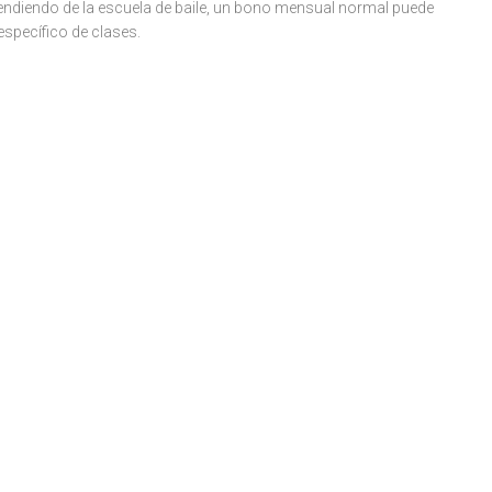
pendiendo de la escuela de baile, un bono mensual normal puede
 específico de clases.
LEVARD
?
drid te ofrecemos un bono
s de recuperar las clases
 estilos de baile.