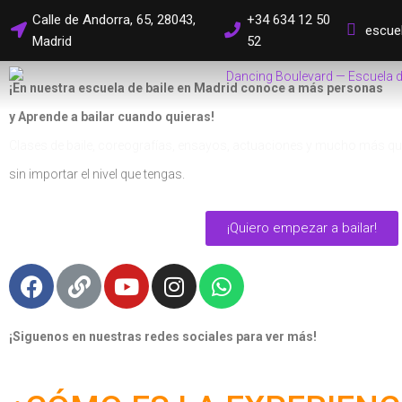
Calle de Andorra, 65, 28043,
+34 634 12 50
escue
¡Escuela de baile Madrid!
Madrid
52
¡En nuestra escuela de baile en Madrid conoce a más personas
y Aprende a bailar cuando quieras!
Clases de baile, coreografías, ensayos, actuaciones y mucho más qu
sin importar el nivel que tengas.
¡Quiero empezar a bailar!
¡Siguenos en nuestras redes sociales para ver más!