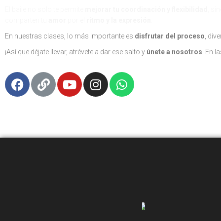
El baile no solo te permite
mejorar tu coordinación y flexibilidad
, si
comparten tu
amor
por el
ritmo y la expresión
.
En nuestras clases, lo más importante es
disfrutar del proceso
, div
¡Así que déjate llevar, atrévete a dar ese salto y
únete a nosotros
! En l