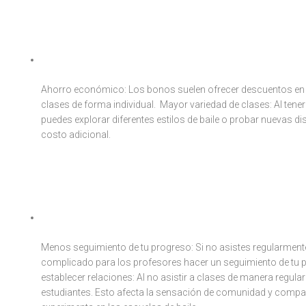
VENTAJAS:
Flexibilidad de horarios: Con un bono de “ir cuando quieras”, tie
horarios de clase que mejor se adapten a tu disponibilidad.
Ahorro económico: Los bonos suelen ofrecer descuentos en
clases de forma individual. Mayor variedad de clases: Al tener
puedes explorar diferentes estilos de baile o probar nuevas di
costo adicional.
DESVENTAJA
Falta de compromiso: Al tener la libertad de ir cuando quieras,
difícil mantener una rutina constante de asistencia a clases.
Menos seguimiento de tu progreso: Si no asistes regularmente
complicado para los profesores hacer un seguimiento de tu p
establecer relaciones: Al no asistir a clases de manera regula
estudiantes. Esto afecta la sensación de comunidad y com