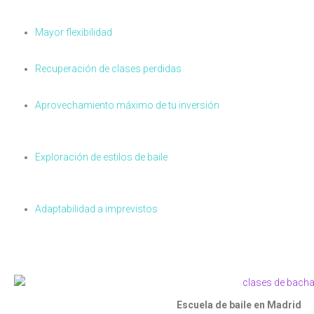
Mayor flexibilidad
para adaptar tu horario según tus
necesidad
Recuperación de clases perdidas
si te ves imposibilitado de asi
Aprovechamiento máximo de tu inversión
: Al tener la posibil
desperdicien
.
Exploración de estilos de baile
: La posibilidad de probar diferent
que te apasionen y ampliar tu repertorio de movimientos y habil
Adaptabilidad a imprevistos
: La vida está llena de
imprevistos y
manejar estos imprevistos
sin perder el valor de tu bono y
sin
Escuela de baile en Madrid