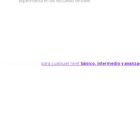
experimenta en las escuelas de baile.
¿QUÉ OFRECEMOS
Clases disponibles
para cualquier nivel:
básico, intermedio y avanza
En
Dancing Boulevard
nue
de clases clásico, pero 
perdidas asistir 