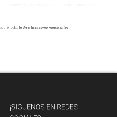
orar tu
confianza
y te conecta con una
comunidad
de personas que
sobre todo,
te divertirás como nunca antes
.
¡SIGUENOS EN REDES